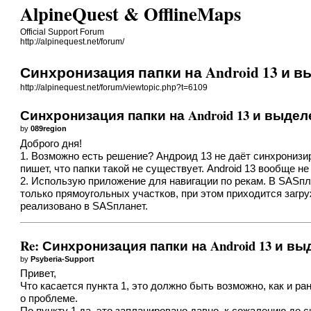
AlpineQuest & OfflineMaps
Official Support Forum
http://alpinequest.net/forum/
Синхронизация папки на Android 13 и в
http://alpinequest.net/forum/viewtopic.php?t=6109
Синхронизация папки на Android 13 и выдел
by
089region
Доброго дня!
1. Возможно есть решение? Андроид 13 не даёт синхронизиров
пишет, что папки такой не существует. Android 13 вообще н
2. Использую приложение для навигации по рекам. В SASпл
только прямоугольных участков, при этом приходится загр
реализовано в SASпланет.
Re: Синхронизация папки на Android 13 и в
by
Psyberia-Support
Привет,
Что касается пункта 1, это должно быть возможно, как и р
о проблеме.