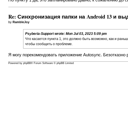
По пункту 1 да, это запланировано давно, к сожалению до 
Re: Синхронизация папки на Android 13 и в
by
RambleJoy
Psyberia-Support
wrote:
Mon Jul 03, 2023 5:09 pm
Что касается пункта 1, это должно быть возможно, как и рань
чтобы сообщить о проблеме.
Я могу порекомендовать приложение Autosync. Безотказно р
Powered by
phpBB
® Forum Software © phpBB Limited