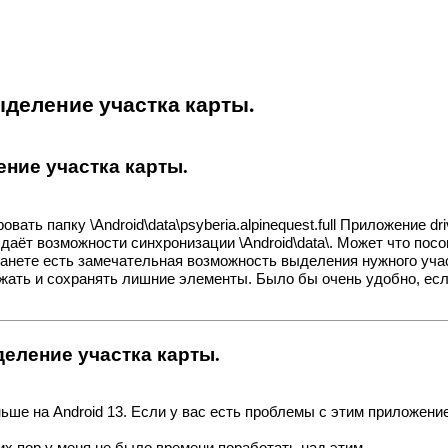
ыделение участка карты.
ение участка карты.
ать папку \Android\data\psyberia.alpinequest.full Приложение d
е даёт возможности синхронизации \Android\data\. Может что пос
анете есть замечательная возможность выделения нужного участ
ужать и сохранять лишние элементы. Было бы очень удобно, ес
ыделение участка карты.
аньше на Android 13. Если у вас есть проблемы с этим приложен